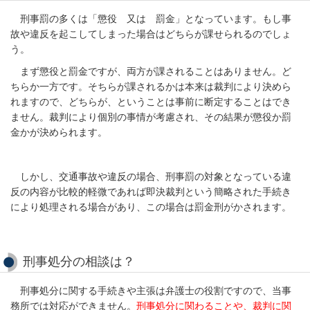
刑事罰の多くは「懲役 又は 罰金」となっています。もし事
故や違反を起こしてしまった場合はどちらが課せられるのでしょ
う。
まず懲役と罰金ですが、両方が課されることはありません。ど
ちらか一方です。そちらが課されるかは本来は裁判により決めら
れますので、どちらが、ということは事前に断定することはでき
ません。裁判により個別の事情が考慮され、その結果が懲役か罰
金かが決められます。
しかし、交通事故や違反の場合、刑事罰の対象となっている違
反の内容が比較的軽微であれば即決裁判という簡略された手続き
により処理される場合があり、この場合は罰金刑がかされます。
刑事処分の相談は？
刑事処分に関する手続きや主張は弁護士の役割ですので、当事
務所では対応ができません。
刑事処分に関わることや、裁判に関