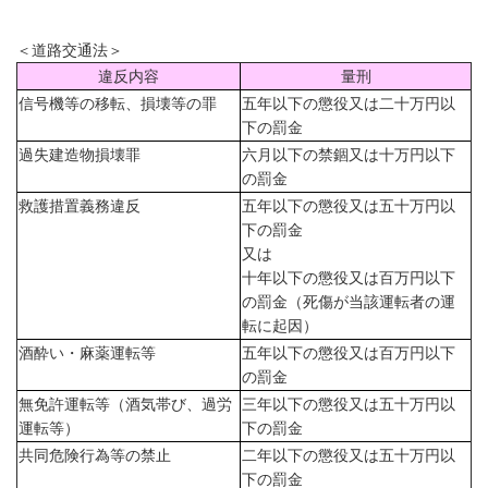
＜道路交通法＞
違反内容
量刑
信号機等の移転、損壊等の罪
五年以下の懲役又は二十万円以
下の罰金
過失建造物損壊罪
六月以下の禁錮又は十万円以下
の罰金
救護措置義務違反
五年以下の懲役又は五十万円以
下の罰金
又は
十年以下の懲役又は百万円以下
の罰金（死傷が当該運転者の運
転に起因）
酒酔い・麻薬運転等
五年以下の懲役又は百万円以下
の罰金
無免許運転等（酒気帯び、過労
三年以下の懲役又は五十万円以
運転等）
下の罰金
共同危険行為等の禁止
二年以下の懲役又は五十万円以
下の罰金