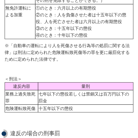
その刑を免除することができる。）
無免許運転に
①のとき：六月以上の有期懲役
よる加重
②のとき：人を負傷させた者は十五年以下の懲
役、人を死亡させた者は六月以上の有期懲役
③のとき：十五年以下の懲役
④のとき：十年以下の懲役
※「自動車の運転により人を死傷させる行為等の処罰に関する法
律」は刑法に定められた危険運転致死傷等の罪を更に厳罰化する
ために定められた法律です。
＜刑法＞
違反内容
量刑
業務上過失致死
七年以下の懲役若しくは禁錮又は百万円以下の
罪
罰金
危険運転致死傷
十五年以下の懲役
違反の場合の刑事罰