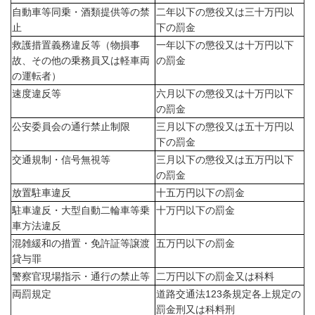
自動車等同乗・酒類提供等の禁
二年以下の懲役又は三十万円以
止
下の罰金
救護措置義務違反等（物損事
一年以下の懲役又は十万円以下
故、その他の乗務員又は軽車両
の罰金
の運転者）
速度違反等
六月以下の懲役又は十万円以下
の罰金
公安委員会の通行禁止制限
三月以下の懲役又は五十万円以
下の罰金
交通規制・信号無視等
三月以下の懲役又は五万円以下
の罰金
放置駐車違反
十五万円以下の罰金
駐車違反・大型自動二輪車等乗
十万円以下の罰金
車方法違反
混雑緩和の措置・免許証等譲渡
五万円以下の罰金
貸与罪
警察官現場指示・通行の禁止等
二万円以下の罰金又は科料
両罰規定
道路交通法123条規定各上規定の
罰金刑又は科料刑