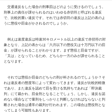
交通違反をした場合の刑事罰はどのように受けるのでしょう。
刑事上の責任が課せられるのはいわゆる赤切符と呼ばれる違反
で、比較的重い違反です。それでは赤切符の違反は上記の表のよ
うに懲役や罰金がかされるのでしょうか。
例えは速度違反は時速30キロメートル以上の違反で赤切符の対
象となり、上記の表からは「
六月以下の懲役又は十万円以下の罰
金
」が課せられることがわかります。まず懲役と罰金ですが、
「又は」となっているため、どちらか一方のみが課せられること
となります。
それでは懲役か罰金のどちらの刑が科されるのでしょうか？そ
れは違反者の態度等によって変わってきます。違反が比較的軽微
であり、また違反を認めて罰を受ける気持ちであれば「即決裁
判」にて裁かれ、罰金刑となることでしょう。しかし、違反を認
めない場合などで量刑をしっかりと判断しなければならないと判
断された場合は通常の裁判が行われます。この場合は懲役刑とな
ってしまう可能性もあります。