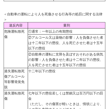
＜自動車の運転により人を死傷させる行為等の処罰に関する法律
＞
違反内容
量刑
危険運転致死
①通常：一年以上の有期懲役
傷
②アルコール又は薬物の影響：人を負傷させた者
は十二年以下の懲役、人を死亡させた者は十五年
以下の懲役
②自動車の運転に支障を及ぼすおそれがある病気
の影響：人を負傷させた者は十二年以下の懲役、
人を死亡させた者は十五年以下の懲役
過失運転致死
十二年以下の懲役
傷アルコール
等影響発覚免
脱
過失運転致死
七年以下の懲役若しくは禁錮又は百万円以下の罰
傷
金
（ただし、その傷害が軽いときは、情状により、